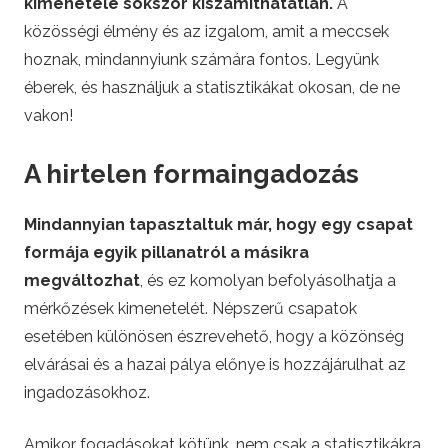
kimenetele sokszor kiszámíthatatlan.
A
közösségi élmény és az izgalom, amit a meccsek
hoznak, mindannyiunk számára fontos. Legyünk
éberek, és használjuk a statisztikákat okosan, de ne
vakon!
A hirtelen formaingadozás
Mindannyian tapasztaltuk már, hogy egy csapat
formája egyik pillanatról a másikra
megváltozhat
, és ez komolyan befolyásolhatja a
mérkőzések kimenetelét. Népszerű csapatok
esetében különösen észrevehető, hogy a közönség
elvárásai és a hazai pálya előnye is hozzájárulhat az
ingadozásokhoz.
Amikor fogadásokat kötünk, nem csak a statisztikákra