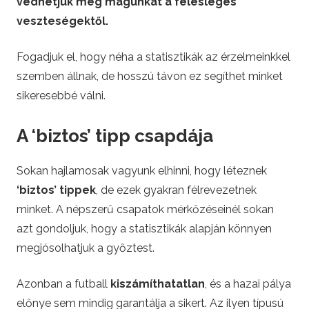
védhetjük meg magunkat a felesleges
veszteségektől.
Fogadjuk el, hogy néha a statisztikák az érzelmeinkkel
szemben állnak, de hosszú távon ez segíthet minket
sikeresebbé válni.
A ‘biztos’ tipp csapdája
Sokan hajlamosak vagyunk elhinni, hogy léteznek
‘biztos’ tippek
, de ezek gyakran félrevezetnek
minket. A népszerű csapatok mérkőzéseinél sokan
azt gondoljuk, hogy a statisztikák alapján könnyen
megjósolhatjuk a győztest.
Azonban a futball
kiszámíthatatlan
, és a hazai pálya
előnye sem mindig garantálja a sikert. Az ilyen típusú