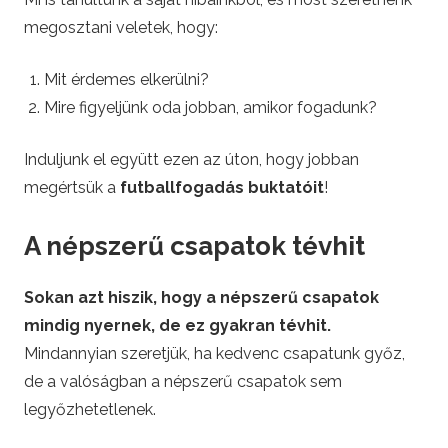
F
megosztani veletek, hogy:
o
Mit érdemes elkerülni?
Mire figyeljünk oda jobban, amikor fogadunk?
o
Induljunk el együtt ezen az úton, hogy jobban
t
megértsük a
futballfogadás buktatóit
!
b
A népszerű csapatok tévhit
a
Sokan azt hiszik, hogy a népszerű csapatok
l
mindig nyernek, de ez gyakran tévhit.
Mindannyian szeretjük, ha kedvenc csapatunk győz,
l
de a valóságban a népszerű csapatok sem
legyőzhetetlenek.
B