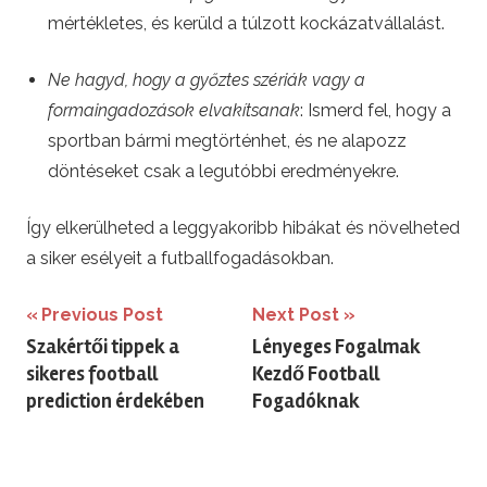
mértékletes, és kerüld a túlzott kockázatvállalást.
Ne hagyd, hogy a győztes szériák vagy a
formaingadozások elvakítsanak
: Ismerd fel, hogy a
sportban bármi megtörténhet, és ne alapozz
döntéseket csak a legutóbbi eredményekre.
Így elkerülheted a leggyakoribb hibákat és növelheted
a siker esélyeit a futballfogadásokban.
Bejegyzés
Previous Post
Next Post
Szakértői tippek a
Lényeges Fogalmak
navigáció
sikeres football
Kezdő Football
prediction érdekében
Fogadóknak