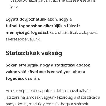
csapatok hazai pályán való mérkőzései esetén is
igaz.
Együtt dolgozhatunk azon, hogy a
futballfogadásban elkerüljük a túlzott
mennyiségű fogadást
, és a statisztikákra alapozva
sikeresebbé váljunk.
Statisztikák vakság
Sokan elfelejtjük, hogy a statisztikai adatok
vakon való követése is veszélyes lehet a
fogadások során.
Amikor népszerű csapatokat látunk hazai pályán
játszani, hajlamosak vagyunk kizárólag a statisztikákra
hagyatkozni, mert úgy érezzük, hogy a számok