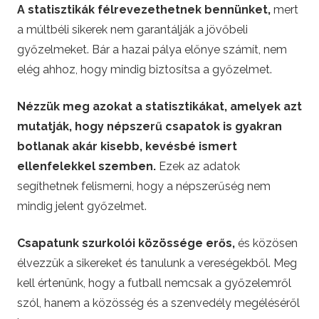
e
A statisztikák félrevezethetnek bennünket,
mert
a múltbéli sikerek nem garantálják a jövőbeli
t
győzelmeket. Bár a hazai pálya előnye számít, nem
elég ahhoz, hogy mindig biztosítsa a győzelmet.
t
Nézzük meg azokat a statisztikákat, amelyek azt
i
mutatják, hogy népszerű csapatok is gyakran
botlanak akár kisebb, kevésbé ismert
n
ellenfelekkel szemben.
Ezek az adatok
segíthetnek felismerni, hogy a népszerűség nem
g
mindig jelent győzelmet.
Csapatunk szurkolói közössége erős,
és közösen
élvezzük a sikereket és tanulunk a vereségekből. Meg
kell értenünk, hogy a futball nemcsak a győzelemről
szól, hanem a közösség és a szenvedély megéléséről