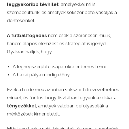
i
leggyakoribb tévhitet
, amelyekkel mi is
szembesültünk, és amelyek sokszor befolyásolják a
f
döntéseinket.
o
A futballfogadás
nem csak a szerencsén múlik,
hanem alapos elemzést és stratégiát is igényel.
c
Gyakran halljuk, hogy:
i
A legnépszerűbb csapatokra érdemes tenni.
.
A hazai pálya mindig előny.
h
Ezek a hiedelmek azonban sokszor félrevezethetnek
minket, és fontos, hogy tisztában legyünk azokkal a
u
tényezőkkel
, amelyek valóban befolyásolják a
mérkőzések kimenetelét.
–
Mi is tanultunk a saját hibáinkból, és most szeretnénk