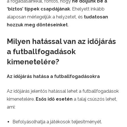
a fogadásainkkal, fontos, hogy
ne dőljünk be a
‘biztos’ tippek csapdájának
. Ehelyett inkább
alaposan mérlegeljük a helyzetet, és
tudatosan
hozzuk meg döntéseinket
.
Milyen hatással van az időjárás
a futballfogadások
kimenetelére?
Az időjárás hatása a futballfogadásokra
Az időjárás jelentős hatással lehet a futballfogadások
kimenetelére.
Esős idő esetén
a talaj csúszós lehet,
ami:
Befolyásolhatja a játékosok teljesítményét.