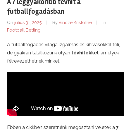
A 7 leggyakoribb tévhit a
e
futballfogadásban
n
On
július 31, 2025
By
Vincze Kristófné
In
Football Betting
t
A futballfogadás világa izgalmas és kihívásokkal teli,
m
de gyakran találkozunk olyan
tévhitekkel
, amelyek
i
félrevezethetnek minket.
k
l
o
s
Ebben a cikkben szeretnénk megosztani veletek a
7