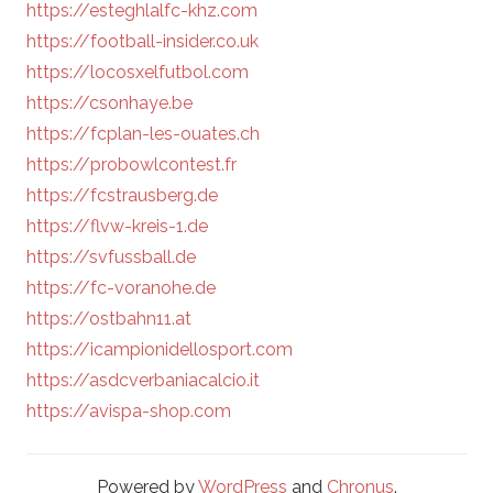
https://esteghlalfc-khz.com
https://football-insider.co.uk
https://locosxelfutbol.com
https://csonhaye.be
https://fcplan-les-ouates.ch
https://probowlcontest.fr
https://fcstrausberg.de
https://flvw-kreis-1.de
https://svfussball.de
https://fc-voranohe.de
https://ostbahn11.at
https://icampionidellosport.com
https://asdcverbaniacalcio.it
https://avispa-shop.com
Powered by
WordPress
and
Chronus
.