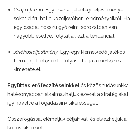
Csapatforma
: Egy csapat jelenlegi teljesítménye
sokat elárulhat a közeljövőbeni eredményeikről. Ha
egy csapat hosszú győzelmi sorozatban van,
nagyobb eséllyel folytatják ezt a tendenciát.
Játékosteljesítmény
: Egy-egy kiemelkedő játékos
formája jelentősen befolyásolhatja a mérkőzés
kimenetelét.
Együttes erőfeszítéseinkkel
és közös tudásunkkal
hatékonyabban alkalmazhatjuk ezeket a stratégiákat,
így növelve a fogadásaink sikerességét.
Összefogással elérhetjük céljainkat, és élvezhetjük a
közös sikereket.