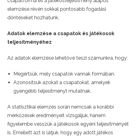
csapatforma és a játékosteljesítmény alapos
e
elemzése révén sokkal pontosabb fogadási
döntéseket hozhatunk.
t
Adatok elemzése a csapatok és játékosok
t
teljesítményéhez
i
Az adatok elemzése lehetővé teszi számunkra, hogy:
n
Megértsük, mely csapatok vannak formában.
g
Azonosítsuk azokat a csapatokat, amelyek
gyengébb teljesítményt mutatnak.
A statisztikai elemzés során nemcsak a korábbi
mérkőzések eredményeit vizsgáljuk, hanem
figyelembe vesszük a játékosok egyéni teljesítményét
is. Emellett azt is látjuk, hogy egy adott játékos