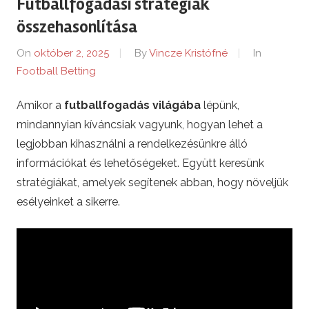
Futballfogadási stratégiák
e
összehasonlítása
n
On
október 2, 2025
By
Vincze Kristófné
In
Football Betting
t
Amikor a
futballfogadás világába
lépünk,
m
mindannyian kíváncsiak vagyunk, hogyan lehet a
i
legjobban kihasználni a rendelkezésünkre álló
információkat és lehetőségeket. Együtt keresünk
k
stratégiákat, amelyek segítenek abban, hogy növeljük
esélyeinket a sikerre.
l
o
s