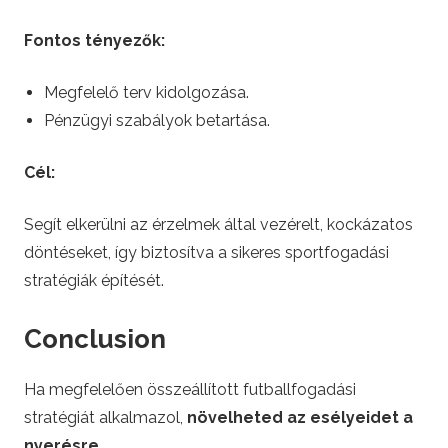
Fontos tényezők:
Megfelelő terv kidolgozása.
Pénzügyi szabályok betartása.
Cél:
Segít elkerülni az érzelmek által vezérelt, kockázatos
döntéseket, így biztosítva a sikeres sportfogadási
stratégiák építését.
Conclusion
Ha megfelelően összeállított futballfogadási
stratégiát alkalmazol,
növelheted az esélyeidet a
nyerésre
.