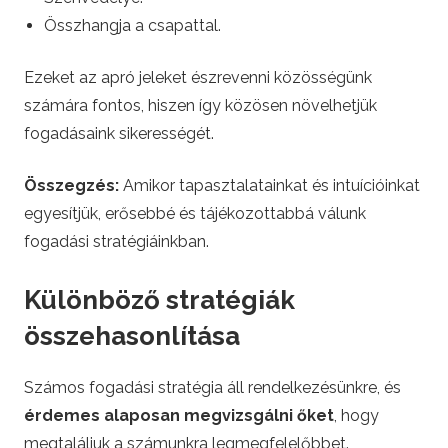
Összhangja a csapattal.
Ezeket az apró jeleket észrevenni közösségünk
számára fontos, hiszen így közösen növelhetjük
fogadásaink sikerességét.
Összegzés:
Amikor tapasztalatainkat és intuícióinkat
egyesítjük, erősebbé és tájékozottabbá válunk
fogadási stratégiáinkban.
Különböző stratégiák
összehasonlítása
Számos fogadási stratégia áll rendelkezésünkre, és
érdemes alaposan megvizsgálni őket
, hogy
megtaláljuk a számunkra legmegfelelőbbet.