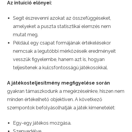
Az intuíció előnyei:
Segít észrevenni azokat az összefüggéseket,
amelyeket a puszta statisztikai elemzés nem
mutat meg.
Például egy csapat formájának értékelésekor
nemcsak a legutóbbi mérkőzéseik eredményeit
vesszük figyelembe, hanem azt is, hogyan
teljesítenek a kulcsfontosságú játékosokkal.
A játékosteljesítmény megfigyelése során
gyakran támaszkodunk a megérzéseinkre, hiszen nem
minden értékelhető objektíven. A következő
szempontok befolyásolhatják a játék kimenetelét:
Egy-egy játékos mozgása.
Szenvedélye.