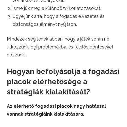
vonatkozó szabályokról.
Ismerjük meg a különböző korlátozásokat.
Ügyeljünk arra, hogy a fogadás élvezetes és
biztonságos élményt nyújtson.
Mindezek segítenek abban, hogy a játék során ne
ütközzünk jogi problémákba, és felelős döntéseket
hozzunk.
Hogyan befolyásolja a fogadási
piacok elérhetősége a
stratégiák kialakítását?
Az elérhető fogadási piacok nagy hatással
vannak stratégiáink kialakítására.