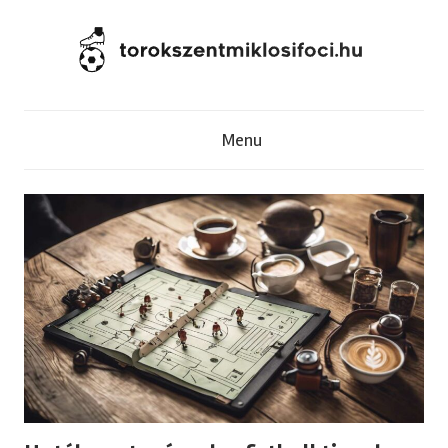
Skip
to
content
T
Menu
o
r
o
k
s
z