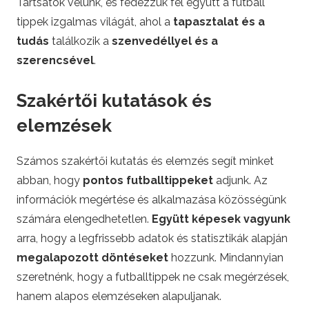
Tartsatok velünk, és fedezzük fel együtt a futball
F
tippek izgalmas világát, ahol a
tapasztalat és a
tudás
találkozik a
szenvedéllyel és a
o
szerencsével
.
o
Szakértői kutatások és
t
elemzések
b
Számos szakértői kutatás és elemzés segít minket
a
abban, hogy
pontos futballtippeket
adjunk. Az
információk megértése és alkalmazása közösségünk
l
számára elengedhetetlen.
Együtt képesek vagyunk
arra, hogy a legfrissebb adatok és statisztikák alapján
l
megalapozott döntéseket
hozzunk. Mindannyian
szeretnénk, hogy a futballtippek ne csak megérzések,
B
hanem alapos elemzéseken alapuljanak.