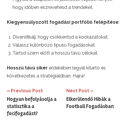
hogy időben észrevehesd a trendeket.
Kiegyensúlyozott fogadási portfólió felépítése
:
Diversifikálj, hogy csökkentsd a kockázatokat.
Válassz különböző típusú fogadásokat.
Tartsd szem előtt a hosszú távú célokat.
Hosszú távú siker
érdekében legyél kitartó és
következetes a stratégiáidban. Hajrá!
Bejegyzés
Previous Post
Next Post
Hogyan befolyásolja a
Elkerülendő Hibák a
navigáció
statisztika a
Football Fogadásban
focifogadást?