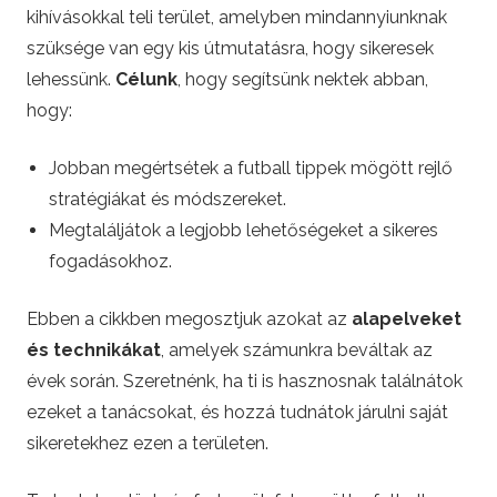
i
kihívásokkal teli terület, amelyben mindannyiunknak
szüksége van egy kis útmutatásra, hogy sikeresek
f
lehessünk.
Célunk
, hogy segítsünk nektek abban,
hogy:
o
Jobban megértsétek a futball tippek mögött rejlő
c
stratégiákat és módszereket.
Megtaláljátok a legjobb lehetőségeket a sikeres
i
fogadásokhoz.
.
Ebben a cikkben megosztjuk azokat az
alapelveket
h
és technikákat
, amelyek számunkra beváltak az
évek során. Szeretnénk, ha ti is hasznosnak találnátok
u
ezeket a tanácsokat, és hozzá tudnátok járulni saját
sikeretekhez ezen a területen.
–