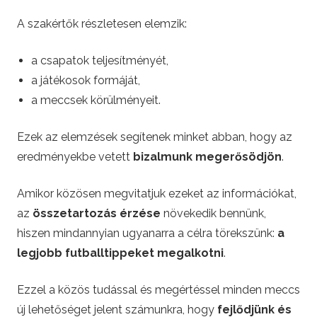
e
A szakértők részletesen elemzik:
t
a csapatok teljesítményét,
t
a játékosok formáját,
a meccsek körülményeit.
i
Ezek az elemzések segítenek minket abban, hogy az
n
eredményekbe vetett
bizalmunk megerősödjön
.
g
Amikor közösen megvitatjuk ezeket az információkat,
az
összetartozás érzése
növekedik bennünk,
hiszen mindannyian ugyanarra a célra törekszünk:
a
legjobb futballtippeket megalkotni
.
Ezzel a közös tudással és megértéssel minden meccs
új lehetőséget jelent számunkra, hogy
fejlődjünk és