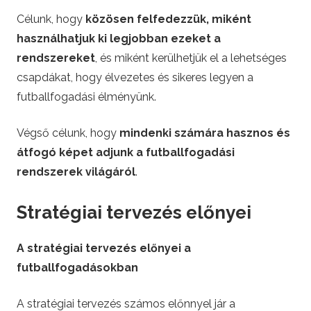
F
Célunk, hogy
közösen felfedezzük, miként
használhatjuk ki legjobban ezeket a
o
rendszereket
, és miként kerülhetjük el a lehetséges
o
csapdákat, hogy élvezetes és sikeres legyen a
futballfogadási élményünk.
t
Végső célunk, hogy
mindenki számára hasznos és
b
átfogó képet adjunk a futballfogadási
rendszerek világáról
.
a
Stratégiai tervezés előnyei
l
A stratégiai tervezés előnyei a
l
futballfogadásokban
B
A stratégiai tervezés számos előnnyel jár a