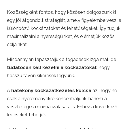
Közösségként fontos, hogy közösen dolgozzunk ki
egy jól átgondolt stratégiát, amely figyelembe veszi a
különböző kockázatokat és lehetőségeket. Így tudjuk
maximalizálni a nyereségünket, és elérhetjük közös
céljainkat.
Mindannyian tapasztaljuk a fogadások izgalmát, de
tudatosan kell kezelni a kockázatokat
, hogy
hosszú távon sikeresek legyünk.
A
hatékony kockázatkezelés kulcsa
az, hogy ne
csak a nyereményekre koncentráljunk, hanem a
veszteségek minimalizálására is. Ehhez a következő
lépéseket tehetjük: