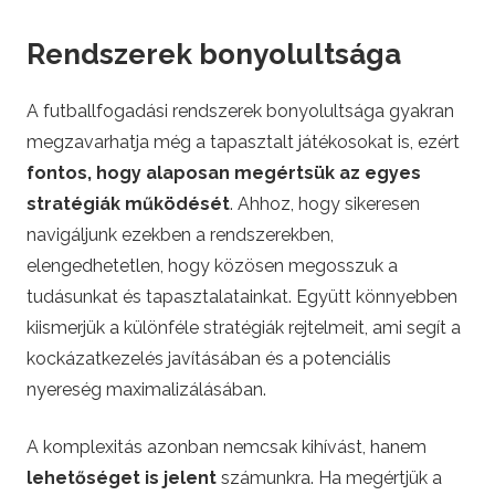
Rendszerek bonyolultsága
A futballfogadási rendszerek bonyolultsága gyakran
megzavarhatja még a tapasztalt játékosokat is, ezért
fontos, hogy alaposan megértsük az egyes
stratégiák működését
. Ahhoz, hogy sikeresen
navigáljunk ezekben a rendszerekben,
elengedhetetlen, hogy közösen megosszuk a
tudásunkat és tapasztalatainkat. Együtt könnyebben
kiismerjük a különféle stratégiák rejtelmeit, ami segít a
kockázatkezelés javításában és a potenciális
nyereség maximalizálásában.
A komplexitás azonban nemcsak kihívást, hanem
lehetőséget is jelent
számunkra. Ha megértjük a