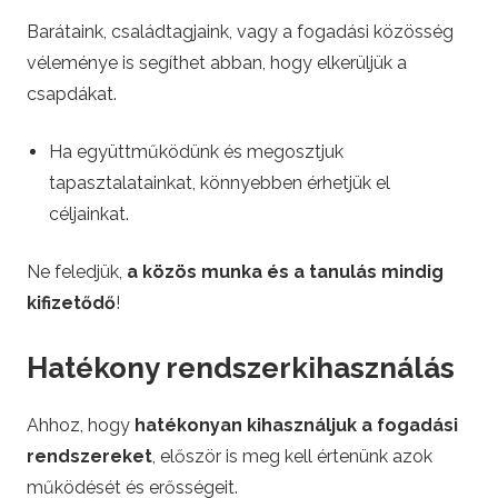
Barátaink, családtagjaink, vagy a fogadási közösség
véleménye is segíthet abban, hogy elkerüljük a
csapdákat.
Ha együttműködünk és megosztjuk
tapasztalatainkat, könnyebben érhetjük el
céljainkat.
Ne feledjük,
a közös munka és a tanulás mindig
kifizetődő
!
Hatékony rendszerkihasználás
Ahhoz, hogy
hatékonyan kihasználjuk a fogadási
rendszereket
, először is meg kell értenünk azok
működését és erősségeit.