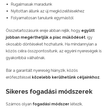
Rugalmasak maradunk
Nyitottan állunk az új megközelítésekhez
Folyamatosan tanulunk egymástól
Összetartozásunk ereje abban rejlik, hogy
együtt
jobban megérthetjük a piac működését
, így
okosabb döntéseket hozhatunk. Ha mindannyian a
közös célra összpontosítunk, az egyéni nyereségek is
gyakoribbá válhatnak.
Bár a garantált nyereség hiányzik, közös
erőfeszítéssel
közelebb kerülhetünk céljainkhoz
.
Sikeres fogadási módszerek
Számos olyan
fogadási módszer
létezik,