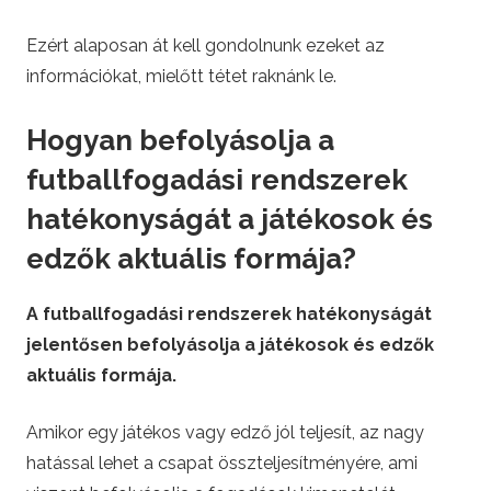
Ezért alaposan át kell gondolnunk ezeket az
információkat, mielőtt tétet raknánk le.
Hogyan befolyásolja a
futballfogadási rendszerek
hatékonyságát a játékosok és
edzők aktuális formája?
A futballfogadási rendszerek hatékonyságát
jelentősen befolyásolja a játékosok és edzők
aktuális formája.
Amikor egy játékos vagy edző jól teljesít, az nagy
hatással lehet a csapat összteljesítményére, ami