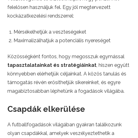
felelősen használjuk fel. Egy jól megtervezett
kockázatkezelési rendszerrel:
Mérsékelhetjük a veszteségeket
Maximalizálhatjuk a potenciális nyereséget
Közösségként fontos, hogy megosszuk egymással
tapasztalatainkat és stratégiáinkat
, hiszen együtt
könnyebben elérhetjük céljainkat. A közös tanulás és
támogatás révén erősíthetjük sikereinket, és egyre
magabiztosabban léphetünk a fogadások világába.
Csapdák elkerülése
A futballfogadások világában gyakran találkozunk
olyan csapdákkal, amelyek veszélyeztethetik a