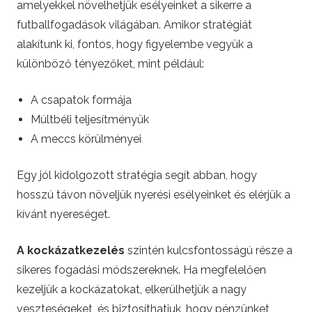
amelyekkel növelhetjük esélyeinket a sikerre a
futballfogadások világában. Amikor stratégiát
alakítunk ki, fontos, hogy figyelembe vegyük a
különböző tényezőket, mint például:
A csapatok formája
Múltbéli teljesítményük
A meccs körülményei
Egy jól kidolgozott stratégia segít abban, hogy
hosszú távon növeljük nyerési esélyeinket és elérjük a
kívánt nyereséget.
A kockázatkezelés
szintén kulcsfontosságú része a
sikeres fogadási módszereknek. Ha megfelelően
kezeljük a kockázatokat, elkerülhetjük a nagy
veszteségeket, és biztosíthatjuk, hogy pénzünket