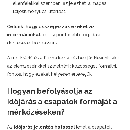
ellenfelekkel szemben, az jelezheti a magas
teljesítményt és kitartást.
Célunk, hogy összegezzük ezeket az
információkat
, és így pontosabb fogadási
döntéseket hozhassunk.
A motiváció és a forma kéz a kézben jár. Nekünk, akik
az elemzéseinkkel szeretnénk közösséget formálni,
fontos, hogy ezeket helyesen értékeljük.
Hogyan befolyásolja az
időjárás a csapatok formáját a
mérkőzéseken?
Az
időjárás jelentős hatással
lehet a csapatok