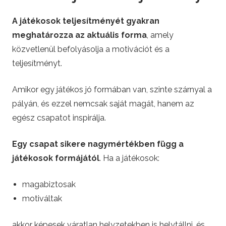
A játékosok teljesítményét gyakran
meghatározza az aktuális forma
, amely
közvetlenül befolyásolja a motivációt és a
teljesítményt.
Amikor egy játékos jó formában van, szinte szárnyal a
pályán, és ezzel nemcsak saját magát, hanem az
egész csapatot inspirálja.
Egy csapat sikere nagymértékben függ a
játékosok formájától
. Ha a játékosok:
magabiztosak
motiváltak
akkor képesek váratlan helyzetekben is helytállni, és