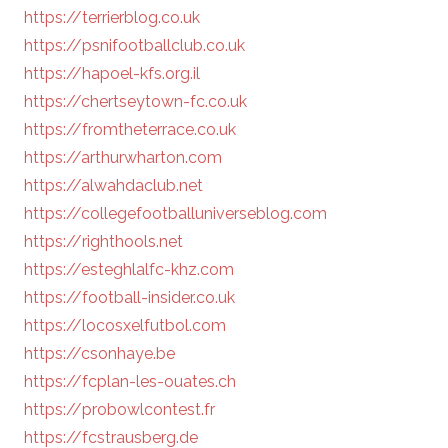
https://terrierblog.co.uk
https://psnifootballclub.co.uk
https://hapoel-kfs.org.il
https://chertseytown-fc.co.uk
https://fromtheterrace.co.uk
https://arthurwharton.com
https://alwahdaclub.net
https://collegefootballuniverseblog.com
https://righthools.net
https://esteghlalfc-khz.com
https://football-insider.co.uk
https://locosxelfutbol.com
https://csonhaye.be
https://fcplan-les-ouates.ch
https://probowlcontest.fr
https://fcstrausberg.de