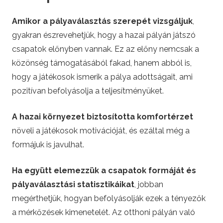
Amikor a pályaválasztás szerepét vizsgáljuk
,
gyakran észrevehetjük, hogy a hazai pályán játszó
csapatok előnyben vannak. Ez az előny nemcsak a
közönség támogatásából fakad, hanem abból is,
hogy a játékosok ismerik a pálya adottságait, ami
pozitívan befolyásolja a teljesítményüket.
A hazai környezet biztosította komfortérzet
növeli a játékosok motivációját, és ezáltal még a
formájuk is javulhat.
Ha együtt elemezzük a csapatok formáját és
pályaválasztási statisztikáikat
, jobban
megérthetjük, hogyan befolyásolják ezek a tényezők
a mérkőzések kimenetelét. Az otthoni pályán való