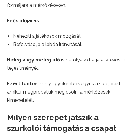
formájára a mérkőzéseken.
Esős időjárás
:
Nehezíti a játékosok mozgását.
Befolyásolja a labda irányítását.
Hideg vagy meleg idő
is befolyásolhatja a játékosok
teljesítményét.
Ezért fontos
, hogy figyelembe vegyük az időjárást,
amikor megpróbáljuk megjósolni a mérkőzések
kimenetelét.
Milyen szerepet játszik a
szurkolói támogatás a csapat