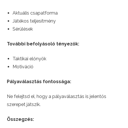
Aktuális csapatforma
Játékos teljesítmény
Sérülések
További befolyásoló tényezők:
Taktikai előnyök
Motiváció
Pályaválasztás fontossága:
Ne felejtsd el, hogy a pályaválasztás is jelentős
szerepet játszik.
Összegzés: