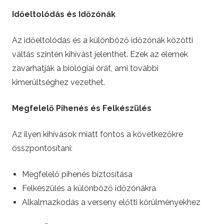
Időeltolódás és Időzónák
Az időeltolódás és a különböző időzónák közötti
váltás szintén kihívást jelenthet. Ezek az elemek
zavarhatják a biológiai órát, ami további
kimerültséghez vezethet.
Megfelelő Pihenés és Felkészülés
Az ilyen kihívások miatt fontos a következőkre
összpontosítani:
Megfelelő pihenés biztosítása
Felkészülés a különböző időzónákra
Alkalmazkodás a verseny előtti körülményekhez