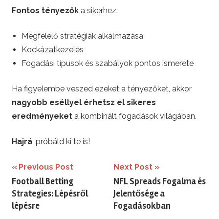
Fontos tényezők
a sikerhez:
Megfelelő stratégiák alkalmazása
Kockázatkezelés
Fogadási típusok és szabályok pontos ismerete
Ha figyelembe veszed ezeket a tényezőket, akkor
nagyobb eséllyel érhetsz el sikeres
eredményeket
a kombinált fogadások világában.
Hajrá
, próbáld ki te is!
Bejegyzés
Previous Post
Next Post
Football Betting
NFL Spreads Fogalma és
navigáció
Strategies: Lépésről
Jelentősége a
lépésre
Fogadásokban