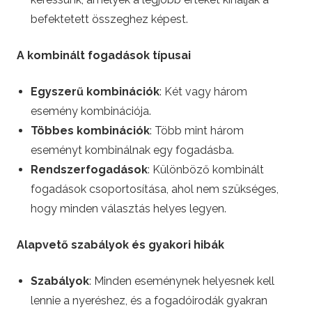
F
befektetett összeghez képest.
o
A kombinált fogadások típusai
o
Egyszerű kombinációk
: Két vagy három
esemény kombinációja.
t
Többes kombinációk
: Több mint három
b
eseményt kombinálnak egy fogadásba.
Rendszerfogadások
: Különböző kombinált
a
fogadások csoportosítása, ahol nem szükséges,
hogy minden választás helyes legyen.
l
Alapvető szabályok és gyakori hibák
l
Szabályok
: Minden eseménynek helyesnek kell
B
lennie a nyeréshez, és a fogadóirodák gyakran