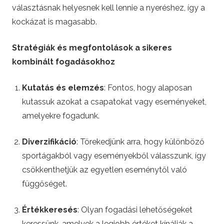
i
választásnak helyesnek kell lennie a nyeréshez, így a
kockázat is magasabb.
f
Stratégiák és megfontolások a sikeres
o
kombinált fogadásokhoz
c
Kutatás és elemzés
: Fontos, hogy alaposan
kutassuk azokat a csapatokat vagy eseményeket,
i
amelyekre fogadunk.
.
Diverzifikáció
: Törekedjünk arra, hogy különböző
h
sportágakból vagy eseményekből válasszunk, így
csökkenthetjük az egyetlen eseménytől való
u
függőséget.
–
Értékkeresés
: Olyan fogadási lehetőségeket
keressünk, amelyek a legjobb értéket kínálják a