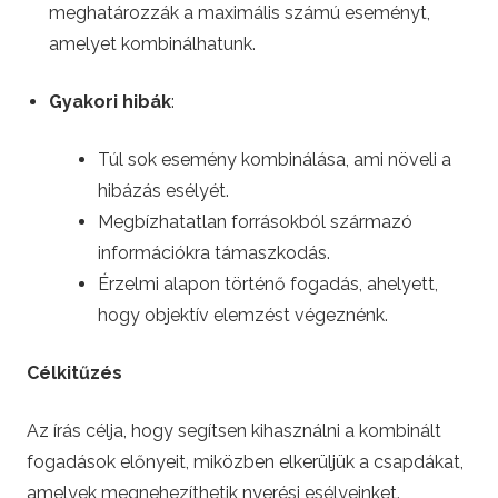
meghatározzák a maximális számú eseményt,
e
amelyet kombinálhatunk.
t
Gyakori hibák
:
t
Túl sok esemény kombinálása, ami növeli a
i
hibázás esélyét.
Megbízhatatlan forrásokból származó
n
információkra támaszkodás.
Érzelmi alapon történő fogadás, ahelyett,
g
hogy objektív elemzést végeznénk.
Célkitűzés
Az írás célja, hogy segítsen kihasználni a kombinált
fogadások előnyeit, miközben elkerüljük a csapdákat,
amelyek megnehezíthetik nyerési esélyeinket.