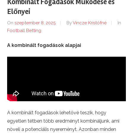
Kombinált Fogadások Működése és
e
Előnyei
n
On
szeptember 8, 2025
By
Vincze Kristófné
In
Football Betting
t
A kombinált fogadások alapjai
m
i
k
l
o
A kombinált fogadások lehetővé teszik, hogy
s
egyetlen tétben több eredményt kombináljunk, ami
növeli a potenciális nyereményt. Azonban minden