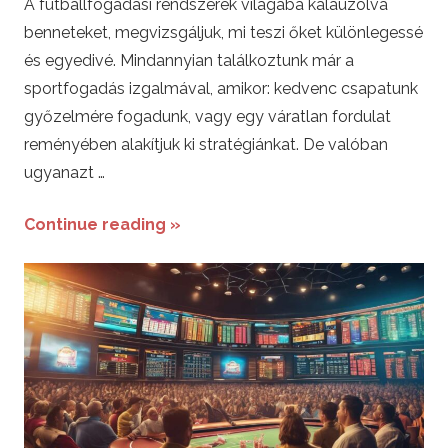
A futballfogadási rendszerek világába kalauzolva
benneteket, megvizsgáljuk, mi teszi őket különlegessé
és egyedivé. Mindannyian találkoztunk már a
sportfogadás izgalmával, amikor: kedvenc csapatunk
győzelmére fogadunk, vagy egy váratlan fordulat
reményében alakítjuk ki stratégiánkat. De valóban
ugyanazt …
Continue reading »