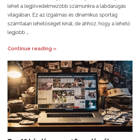
lehet a legjövedelmezőbb számunkra a labdarúgás
világában. Ez az izgalmas és dinamikus sportág
számtalan lehetőséget kínál, de ahhoz, hogy a lehető
legjobb …
Continue reading »