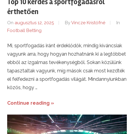
Top 10 kérdés a sportfogadásról
érthetően
On
augusztus 12, 2025
By
Vincze Kristófné
In
Football Betting
Mi, sportfogadás iránt érdeklődők, mindig kíváncsiak
vagyunk arra, hogy hogyan hozhatnánk ki a legtöbbet
ebből az izgalmas tevékenységből. Sokan közülünk
tapasztaltak vagyunk, míg mások csak most kezdték
el felfedezni a sportfogadás világát. Mindannyiunkban
közös, hogy …
Continue reading »