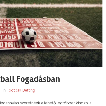
tball Fogadásban
In
Football Betting
mindannyian szeretnénk a lehető legtöbbet kihozni a