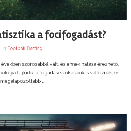
tisztika a focifogadást?
In
Football Betting
lt években szorosabbá vált, és ennek hatása érezhető,
lógia fejlődik, a fogadási szokásaink is változnak, és
y megalapozottabb …