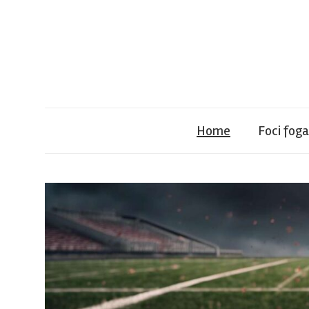
Skip
to
content
T
Home
Foci fog
o
r
o
k