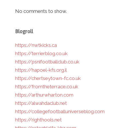
No comments to show.
Blogroll
https://nwtkicks.ca
https://terrierblog.co.uk
https://psnifootballclub.co.uk
https://hapoel-kfs.org.il
https://chertseytown-fc.co.uk
https://fromtheterrace.co.uk
https://arthurwharton.com
https://alwahdaclub.net
https://collegefootballuniverseblog.com
https://righthools.net