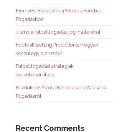
Elemzési Eszközök a Sikeres Football
Fogadáshoz
7 tény a futballfogadás jogi hátteréről
Football Betting Predictions: Hogyan
készül egy elemzés?
Futballfogadási stratégiák
összehasonlítása
Kezdőknek Szóló Kérdések és Válaszok
Fogadásról
Recent Comments