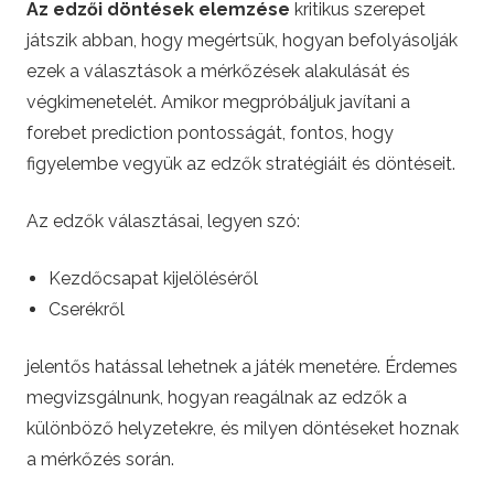
Az edzői döntések elemzése
kritikus szerepet
játszik abban, hogy megértsük, hogyan befolyásolják
ezek a választások a mérkőzések alakulását és
végkimenetelét. Amikor megpróbáljuk javítani a
forebet prediction pontosságát, fontos, hogy
figyelembe vegyük az edzők stratégiáit és döntéseit.
Az edzők választásai, legyen szó:
Kezdőcsapat kijelöléséről
Cserékről
jelentős hatással lehetnek a játék menetére. Érdemes
megvizsgálnunk, hogyan reagálnak az edzők a
különböző helyzetekre, és milyen döntéseket hoznak
a mérkőzés során.