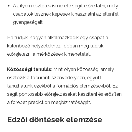
Az ilyen részletek ismerete segít előre látni, mely
csapatok lesznek képesek kihasználni az ellenfél
gyengeségeit.
Ha tudjuk, hogyan alkalmazkodik egy csapat a
különböző helyzetekhez, jobban meg tudjuk
előrejelezni a mérkőzések kimenetelét.
Közösségi tanulás
: Mint olyan közösség, amely
osztozik a foci iránti szenvedélyben, együtt
tanulhatunk ezekből a formációs elemzésekből. Ez
segít pontosabb előrejelzéseket készíteni és erősíteni
a forebet prediction megbízhatóságát.
Edzői döntések elemzése