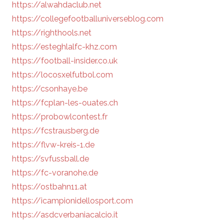
https://alwahdaclub.net
https://collegefootballuniverseblog.com
https://righthools.net
https://esteghlalfc-khz.com
https://football-insider.co.uk
https://locosxelfutbol.com
https://csonhaye.be
https://fcplan-les-ouates.ch
https://probowlcontest.fr
https://fcstrausberg.de
https://flvw-kreis-1.de
https://svfussball.de
https://fc-voranohe.de
https://ostbahn11.at
https://icampionidellosport.com
https://asdcverbaniacalcio.it