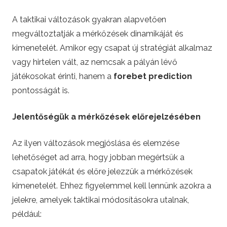
A taktikai változások gyakran alapvetően
megváltoztatják a mérkőzések dinamikáját és
kimenetelét. Amikor egy csapat új stratégiát alkalmaz
vagy hirtelen vált, az nemcsak a pályán lévő
játékosokat érinti, hanem a
forebet prediction
pontosságát is.
Jelentőségük a mérkőzések előrejelzésében
Az ilyen változások megjóslása és elemzése
lehetőséget ad arra, hogy jobban megértsük a
csapatok játékát és előre jelezzük a mérkőzések
kimenetelét. Ehhez figyelemmel kell lennünk azokra a
jelekre, amelyek taktikai módosításokra utalnak,
például: