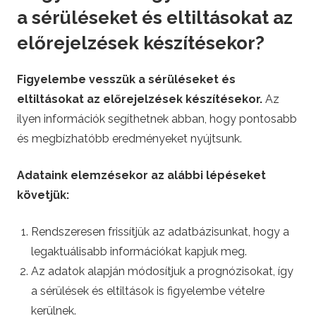
a sérüléseket és eltiltásokat az
előrejelzések készítésekor?
Figyelembe vesszük a sérüléseket és
eltiltásokat az előrejelzések készítésekor.
Az
ilyen információk segíthetnek abban, hogy pontosabb
és megbízhatóbb eredményeket nyújtsunk.
Adataink elemzésekor az alábbi lépéseket
követjük:
Rendszeresen frissítjük az adatbázisunkat, hogy a
legaktuálisabb információkat kapjuk meg.
Az adatok alapján módosítjuk a prognózisokat, így
a sérülések és eltiltások is figyelembe vételre
kerülnek.