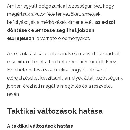
Amikor együtt dolgozunk a közösségünkkel, hogy
megértsük a különféle tényezőket, amelyek
befolyásolják a mérkőzések kimenetelét,
az edzői
döntések elemzése segíthet jobban
előrejelezni
a várható eredményeket.
Az edzők taktikai döntéseinek elemzése hozzáadhat
egy extra réteget a forebet prediction modellekhez.
Ez lehetővé teszi számunkra, hogy pontosabb
előrejelzéseket készítsünk, amelyek által közösségünk
jobban érezheti magát a megértés és a részvétel
révén.
Taktikai változások hatása
A taktikai változások hatása