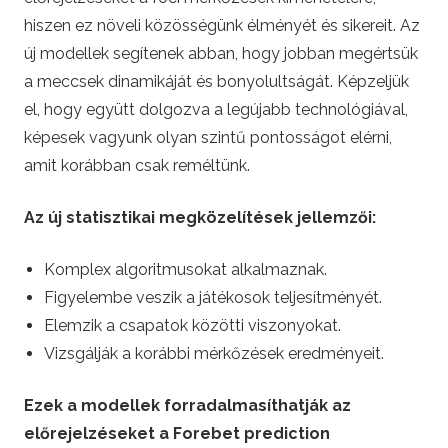
e
hiszen ez növeli közösségünk élményét és sikereit. Az
új modellek segítenek abban, hogy jobban megértsük
t
a meccsek dinamikáját és bonyolultságát. Képzeljük
el, hogy együtt dolgozva a legújabb technológiával,
t
képesek vagyunk olyan szintű pontosságot elérni,
i
amit korábban csak reméltünk.
n
Az új statisztikai megközelítések jellemzői:
g
Komplex algoritmusokat alkalmaznak.
Figyelembe veszik a játékosok teljesítményét.
Elemzik a csapatok közötti viszonyokat.
Vizsgálják a korábbi mérkőzések eredményeit.
Ezek a modellek forradalmasíthatják az
előrejelzéseket a Forebet prediction