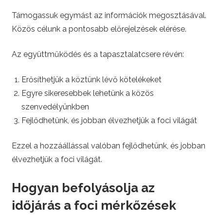
Támogassuk egymást az információk megosztásával.
Közös célunk a pontosabb előrejelzések elérése.
Az együttműködés és a tapasztalatcsere révén:
Erősíthetjük a köztünk lévő kötelékeket
Egyre sikeresebbek lehetünk a közös
szenvedélyünkben
Fejlődhetünk, és jobban élvezhetjük a foci világát
Ezzel a hozzáállással valóban fejlődhetünk, és jobban
élvezhetjük a foci világát.
Hogyan befolyásolja az
időjárás a foci mérkőzések