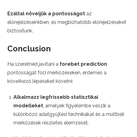
Ezáltal növeljük a pontosságot
az
előrejelzéseinkben, és megbízhatóbb előrejelzéseket
biztosítunk.
Conclusion
Ha szeretnéd javítani a
forebet prediction
pontosságát foci mérkőzéseken, érdemes a
következő lépéseket követni:
Alkalmazz legfrissebb statisztikai
modelleket
, amelyek figyelembe veszik a
különböző adatgyűjtési technikákat és a múltbeli
mérkőzések részletes elemzését.