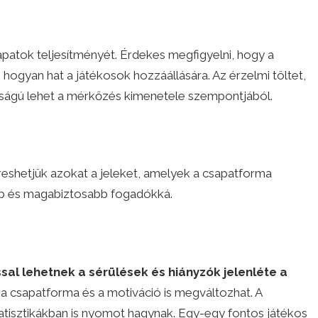
apatok teljesítményét. Érdekes megfigyelni, hogy a
hogyan hat a játékosok hozzáállására. Az érzelmi töltet,
sságú lehet a mérkőzés kimenetele szempontjából.
eshetjük azokat a jeleket, amelyek a csapatforma
ebb és magabiztosabb fogadókká.
al lehetnek a sérülések és hiányzók jelenléte a
a csapatforma és a motiváció is megváltozhat. A
atisztikákban is nyomot hagynak. Egy-egy fontos játékos