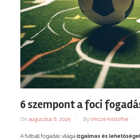
s
z
e
n
t
6 szempont a foci fogadá
m
On
augusztus 6, 2025
By
Vincze Kristófné
i
A futball fogadás világa
izgalmas és lehetőségek