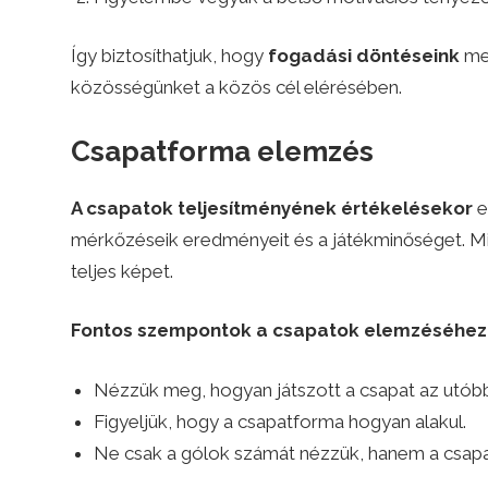
l
Így biztosíthatjuk, hogy
fogadási döntéseink
meg
közösségünket a közös cél elérésében.
B
Csapatforma elemzés
e
A csapatok teljesítményének értékelésekor
e
mérkőzéseik eredményeit és a játékminőséget. Mi
t
teljes képet.
Fontos szempontok a csapatok elemzéséhez
t
Nézzük meg, hogyan játszott a csapat az utóbb
i
Figyeljük, hogy a csapatforma hogyan alakul.
Ne csak a gólok számát nézzük, hanem a csapat