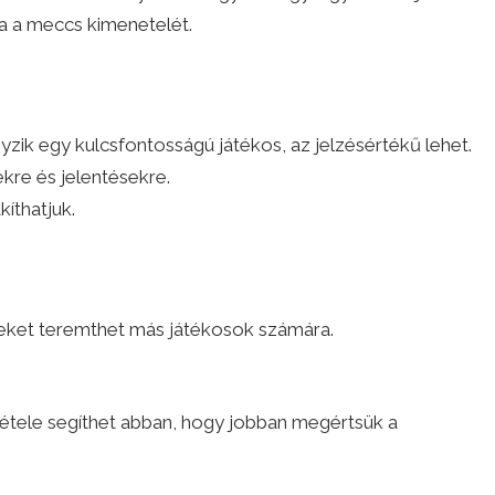
ja a meccs kimenetelét.
yzik egy kulcsfontosságú játékos, az jelzésértékű lehet.
ekre és jelentésekre.
íthatjuk.
égeket teremthet más játékosok számára.
étele segíthet abban, hogy jobban megértsük a