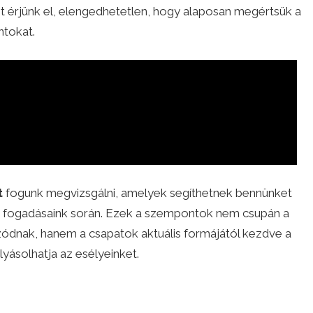
 érjünk el, elengedhetetlen, hogy alaposan megértsük a
tokat.
t
fogunk megvizsgálni, amelyek segíthetnek bennünket
 fogadásaink során. Ezek a szempontok nem csupán a
dnak, hanem a csapatok aktuális formájától kezdve a
yásolhatja az esélyeinket.