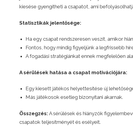
kiesése gyengítheti a csapatot, ami befolyásolhat
Statisztikák jelentősége:
Ha egy csapat rendszeresen veszít, amikor hián
Fontos, hogy mindig figyeljünk a legfrissebb hír
A fogadási stratégiánkat ennek megfelelően alak
A sérülések hatása a csapat motivációjára:
Egy kiesett játékos helyettesítése új lehetős
Más játékosok esetleg bizonyítani akarnak.
Összegzés:
A sérülések és hiányzók figyelembev
csapatok teljesítményét és esélyeit.