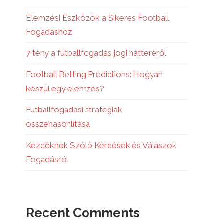
Elemzési Eszközök a Sikeres Football
Fogadáshoz
7 tény a futballfogadás jogi hátteréről
Football Betting Predictions: Hogyan
készül egy elemzés?
Futballfogadási stratégiák
összehasonlítása
Kezdőknek Szóló Kérdések és Válaszok
Fogadásról
Recent Comments