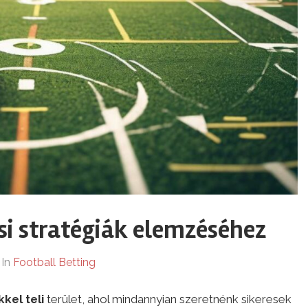
si stratégiák elemzéséhez
In
Football Betting
kel teli
terület, ahol mindannyian szeretnénk sikeresek